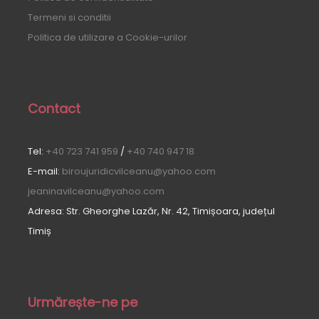
Termeni si conditii
Politica de utilizare a Cookie-urilor
Contact
Tel:
+40 723 741 959
/
+40 740 947 18
E-mail:
biroujuridicvilceanu@yahoo.com
jeaninavilceanu@yahoo.com
Adresa: Str. Gheorghe Lazăr, Nr. 42, Timișoara, județul
Timiș
Urmărește-ne pe