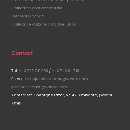
Politica de confidentialitate
Termeni si conditii
Politica de utilizare a Cookie-urilor
Contact
Tel:
+40 723 741 959
/
+40 740 947 18
E-mail:
biroujuridicvilceanu@yahoo.com
jeaninavilceanu@yahoo.com
Adresa: Str. Gheorghe Lazăr, Nr. 42, Timișoara, județul
Timiș