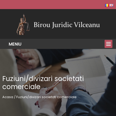
Fuziuni/divizari societati
comerciale
Acasa / Fuziuni/divizari societati comerciale